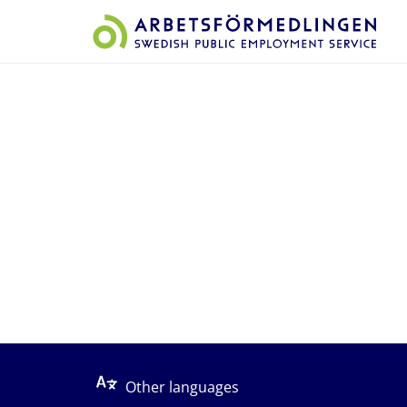
Start på sidans huvudinnehåll
Other languages