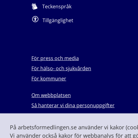
Teckenspråk
Tillgänglighet
För press och media
För hälso- och sjukvården
För kommuner
Om webbplatsen
Så hanterar vi dina personuppgifter
Lever du med våld i en nära relation?
Vid höjd beredskap och krig
På arbetsformedlingen.se använder vi kakor (cooki
Vi använder också kakor för webbanalys för att g