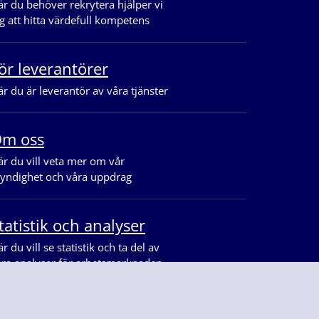
r du behöver rekrytera hjälper vi
g att hitta värdefull kompetens
ör leverantörer
r du är leverantör av våra tjänster
m oss
r du vill veta mer om vår
yndighet och våra uppdrag
tatistik och analyser
r du vill se statistik och ta del av
åra analyser för arbetsmarknaden