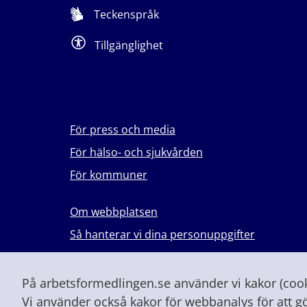
Teckenspråk
Tillgänglighet
För press och media
För hälso- och sjukvården
För kommuner
Om webbplatsen
Så hanterar vi dina personuppgifter
Lever du med våld i en nära relation?
Vid höjd beredskap och krig
På arbetsformedlingen.se använder vi kakor (cooki
Vi använder också kakor för webbanalys för att g