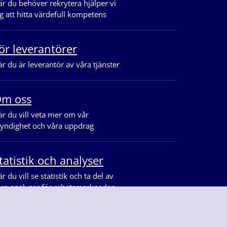
r du behöver rekrytera hjälper vi
g att hitta värdefull kompetens
ör leverantörer
r du är leverantör av våra tjänster
m oss
r du vill veta mer om vår
yndighet och våra uppdrag
tatistik och analyser
r du vill se statistik och ta del av
åra analyser för arbetsmarknaden