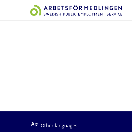
Start på sidans huvudinnehåll
Other languages