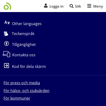
Logga in
Sök
Meny
Start på sidans huvudinnehåll
Other languages
Teckenspråk
Tillgänglighet
Kontakta oss
Kod för dela skärm
För press och media
För hälso- och sjukvården
För kommuner