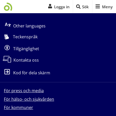
Logga in
Sök
Meny
Start på sidans huvudinnehåll
Other languages
Teckenspråk
Tillgänglighet
Kontakta oss
Kod för dela skärm
För press och media
För hälso- och sjukvården
För kommuner