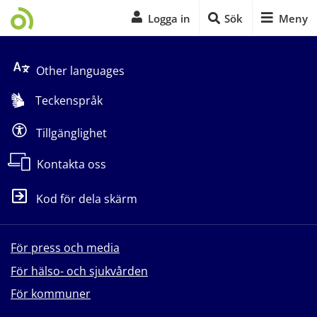
Logga in
Sök
Meny
Start på sidans huvudinnehåll
Other languages
Teckenspråk
Tillgänglighet
Kontakta oss
Kod för dela skärm
För press och media
För hälso- och sjukvården
För kommuner