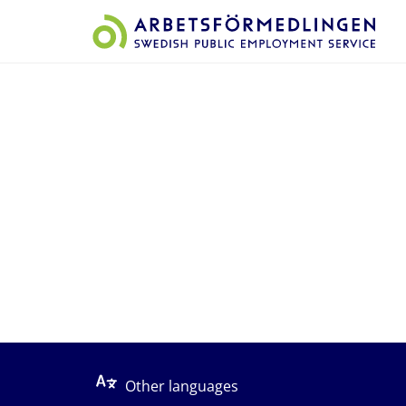
Start på sidans huvudinnehåll
Other languages