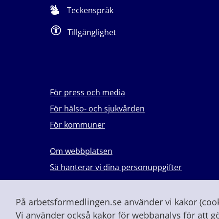
Teckenspråk
Tillgänglighet
För press och media
För hälso- och sjukvården
För kommuner
Om webbplatsen
Så hanterar vi dina personuppgifter
Lever du med våld i en nära relation?
Vid höjd beredskap och krig
På arbetsformedlingen.se använder vi kakor (cooki
Vi använder också kakor för webbanalys för att g