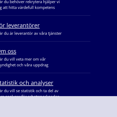
r du behöver rekrytera hjälper vi
g att hitta värdefull kompetens
ör leverantörer
r du är leverantör av våra tjänster
m oss
r du vill veta mer om vår
yndighet och våra uppdrag
tatistik och analyser
r du vill se statistik och ta del av
åra analyser för arbetsmarknaden