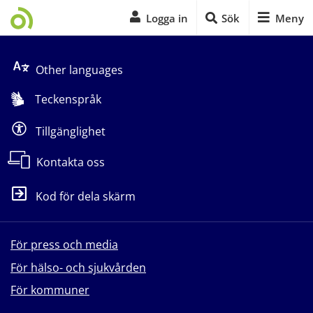
Logga in
Sök
Meny
Start på sidans huvudinnehåll
Other languages
Teckenspråk
Tillgänglighet
Kontakta oss
Kod för dela skärm
För press och media
För hälso- och sjukvården
För kommuner