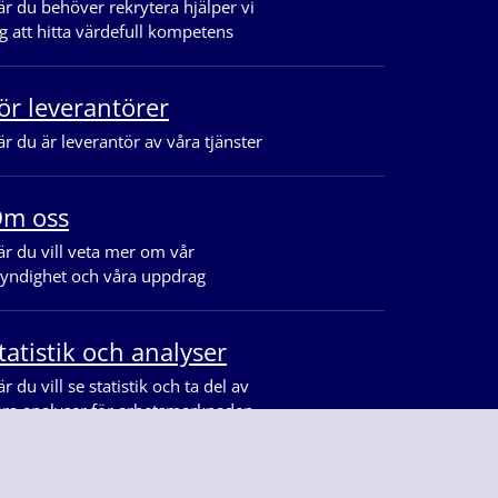
r du behöver rekrytera hjälper vi
g att hitta värdefull kompetens
ör leverantörer
r du är leverantör av våra tjänster
m oss
r du vill veta mer om vår
yndighet och våra uppdrag
tatistik och analyser
r du vill se statistik och ta del av
åra analyser för arbetsmarknaden