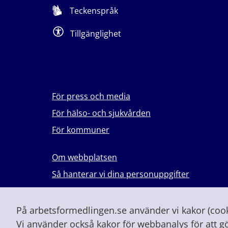
Teckenspråk
Tillgänglighet
För press och media
För hälso- och sjukvården
För kommuner
Om webbplatsen
Så hanterar vi dina personuppgifter
Lever du med våld i en nära relation?
Vid höjd beredskap och krig
På arbetsformedlingen.se använder vi kakor (cooki
Vi använder också kakor för webbanalys för att g