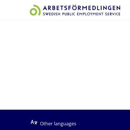
Start på sidans huvudinnehåll
Other languages