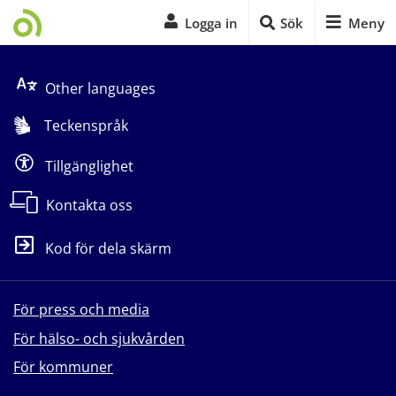
Logga in
Sök
Meny
Start på sidans huvudinnehåll
Other languages
Teckenspråk
Tillgänglighet
Kontakta oss
Kod för dela skärm
För press och media
För hälso- och sjukvården
För kommuner