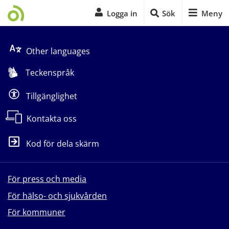
Logga in
Sök
Meny
Start på sidans huvudinnehåll
Other languages
Teckenspråk
Tillgänglighet
Kontakta oss
Kod för dela skärm
För press och media
För hälso- och sjukvården
För kommuner