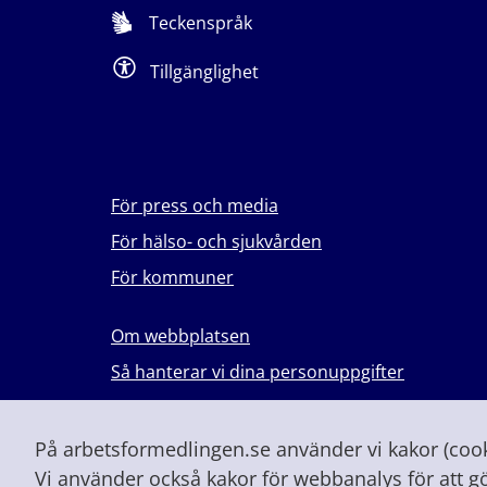
Teckenspråk
Tillgänglighet
För press och media
För hälso- och sjukvården
För kommuner
Om webbplatsen
Så hanterar vi dina personuppgifter
Lever du med våld i en nära relation?
Vid höjd beredskap och krig
På arbetsformedlingen.se använder vi kakor (cooki
Vi använder också kakor för webbanalys för att g