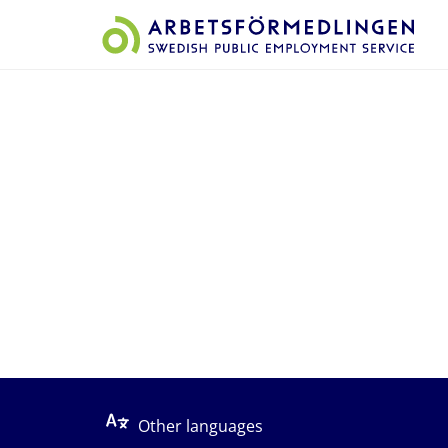
Start på sidans huvudinnehåll
Other languages