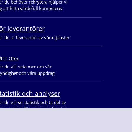
r du behöver rekrytera hjälper vi
g att hitta värdefull kompetens
ör leverantörer
r du är leverantör av våra tjänster
m oss
r du vill veta mer om vår
yndighet och våra uppdrag
tatistik och analyser
r du vill se statistik och ta del av
åra analyser för arbetsmarknaden