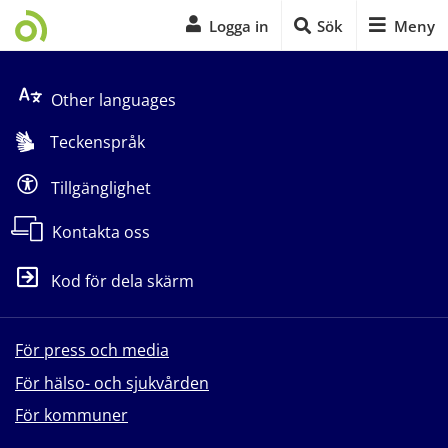
Logga in
Sök
Meny
Start på sidans huvudinnehåll
Other languages
Teckenspråk
Tillgänglighet
Kontakta oss
Kod för dela skärm
För press och media
För hälso- och sjukvården
För kommuner