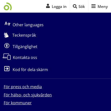
Logga in
Sök
Meny
Start på sidans huvudinnehåll
Other languages
Teckenspråk
Tillgänglighet
Kontakta oss
Kod för dela skärm
För press och media
För hälso- och sjukvården
För kommuner