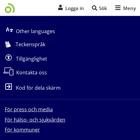
Logga in
Sök
Meny
Start på sidans huvudinnehåll
Other languages
Teckenspråk
Tillgänglighet
Kontakta oss
Kod för dela skärm
För press och media
För hälso- och sjukvården
För kommuner