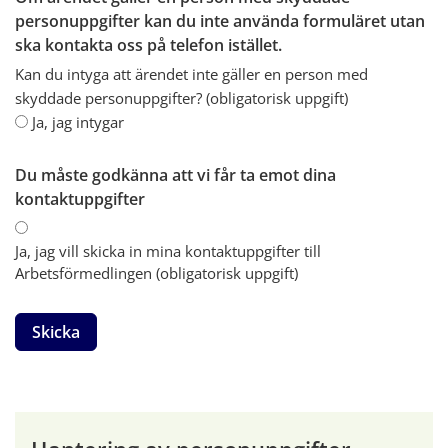
personuppgifter kan du inte använda formuläret utan
(obligatorisk)
ska kontakta oss på telefon istället.
Kan du intyga att ärendet inte gäller en person med
skyddade personuppgifter? (obligatorisk uppgift)
Om ärendet gäller en person med skydd
Ja, jag intygar
Du måste godkänna att vi får ta emot dina
(obligatorisk)
kontaktuppgifter
Du måste godkänna att vi får ta emot 
Ja, jag vill skicka in mina kontaktuppgifter till
Arbetsförmedlingen (obligatorisk uppgift)