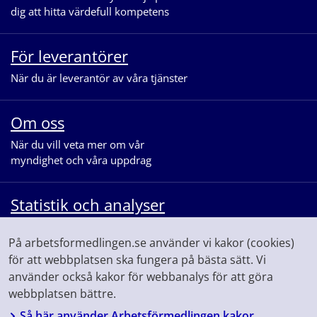
dig att hitta värdefull kompetens
För leverantörer
När du är leverantör av våra tjänster
Om oss
När du vill veta mer om vår
myndighet och våra uppdrag
Statistik och analyser
När du vill se statistik och ta del av
På arbetsformedlingen.se använder vi kakor (cookies)
våra analyser för arbetsmarknaden
för att webbplatsen ska fungera på bästa sätt. Vi
använder också kakor för webbanalys för att göra
webbplatsen bättre.
Så här använder Arbetsförmedlingen kakor