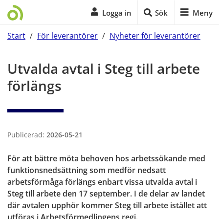
Logga in
Sök
Meny
Start
/
För leverantörer
/
Nyheter för leverantörer
Start på sidans huvudinnehåll
Utvalda avtal i Steg till arbete 
förlängs
Publicerad:
2026-05-21
För att bättre möta behoven hos arbetssökande med 
funktionsnedsättning som medför nedsatt 
arbetsförmåga förlängs enbart vissa utvalda avtal i 
Steg till arbete den 17 september. I de delar av landet 
där avtalen upphör kommer Steg till arbete istället att 
utföras i Arbetsförmedlingens regi.