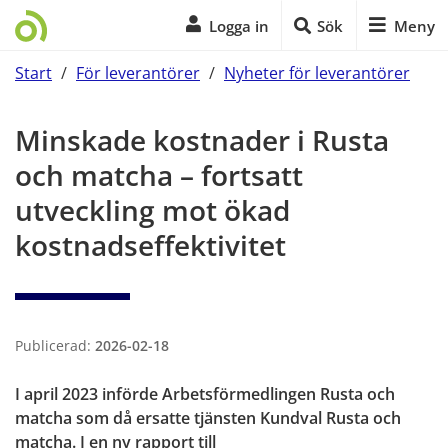
Logga in
Sök
Meny
Start
/
För leverantörer
/
Nyheter för leverantörer
Start på sidans huvudinnehåll
Minskade kostnader i Rusta 
och matcha – fortsatt 
utveckling mot ökad 
kostnadseffektivitet
Publicerad:
2026-02-18
I april 2023 införde Arbetsförmedlingen Rusta och 
matcha som då ersatte tjänsten Kundval Rusta och 
matcha. I en ny rapport till 