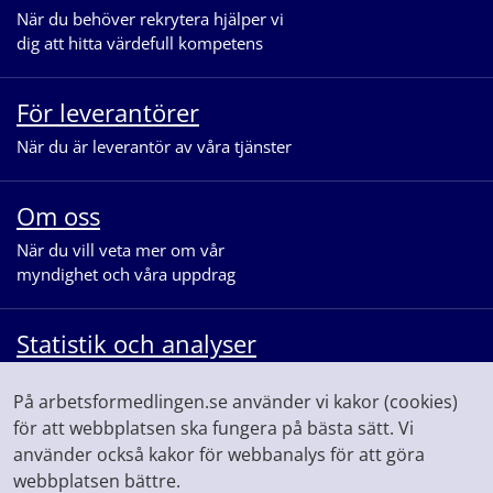
När du behöver rekrytera hjälper vi
dig att hitta värdefull kompetens
För leverantörer
När du är leverantör av våra tjänster
Om oss
När du vill veta mer om vår
myndighet och våra uppdrag
Statistik och analyser
När du vill se statistik och ta del av
På arbetsformedlingen.se använder vi kakor (cookies)
våra analyser för arbetsmarknaden
för att webbplatsen ska fungera på bästa sätt. Vi
använder också kakor för webbanalys för att göra
webbplatsen bättre.