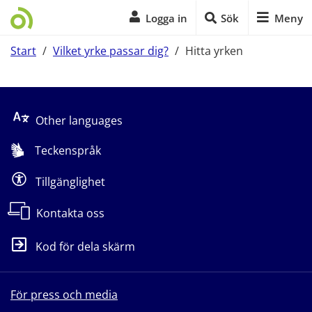
Logga in
Sök
Meny
Start
/
Vilket yrke passar dig?
/
Hitta yrken
Start på sidans huvudinnehåll
Other languages
Teckenspråk
Tillgänglighet
Kontakta oss
Kod för dela skärm
För press och media