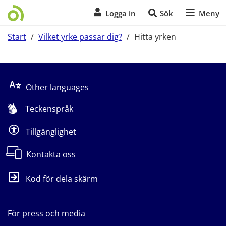
Logga in
Sök
Meny
Start
/
Vilket yrke passar dig?
/
Hitta yrken
Start på sidans huvudinnehåll
Other languages
Teckenspråk
Tillgänglighet
Kontakta oss
Kod för dela skärm
För press och media