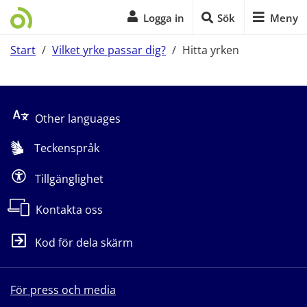
Logga in
Sök
Meny
Start
/
Vilket yrke passar dig?
/
Hitta yrken
Start på sidans huvudinnehåll
Other languages
Teckenspråk
Tillgänglighet
Kontakta oss
Kod för dela skärm
För press och media