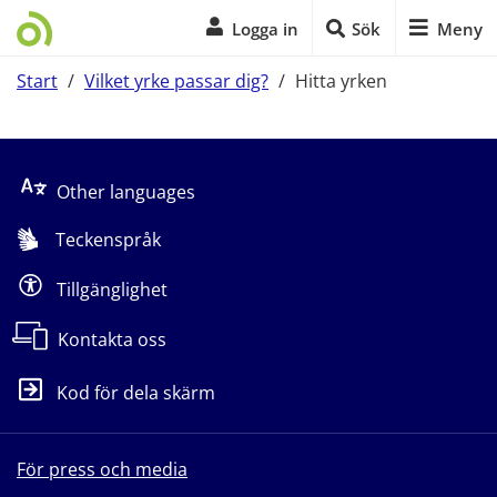
Logga in
Sök
Meny
Start
/
Vilket yrke passar dig?
/
Hitta yrken
Start på sidans huvudinnehåll
Other languages
Teckenspråk
Tillgänglighet
Kontakta oss
Kod för dela skärm
För press och media