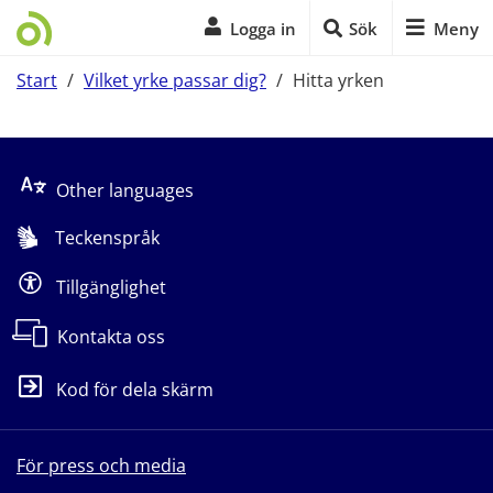
Logga in
Sök
Meny
Start
/
Vilket yrke passar dig?
/
Hitta yrken
Start på sidans huvudinnehåll
Other languages
Teckenspråk
Tillgänglighet
Kontakta oss
Kod för dela skärm
För press och media