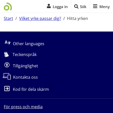
Logga in
Sök
Meny
Start
/
Vilket yrke passar dig?
/
Hitta yrken
Start på sidans huvudinnehåll
Other languages
Teckenspråk
Tillgänglighet
Kontakta oss
Kod för dela skärm
För press och media