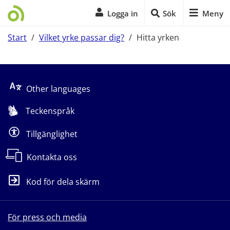
Logga in
Sök
Meny
Start
/
Vilket yrke passar dig?
/
Hitta yrken
Start på sidans huvudinnehåll
Other languages
Teckenspråk
Tillgänglighet
Kontakta oss
Kod för dela skärm
För press och media