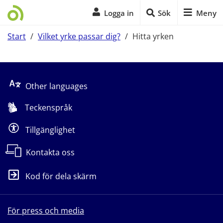
Logga in
Sök
Meny
Start
/
Vilket yrke passar dig?
/
Hitta yrken
Start på sidans huvudinnehåll
Other languages
Teckenspråk
Tillgänglighet
Kontakta oss
Kod för dela skärm
För press och media