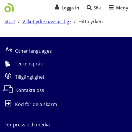
Logga in
Sök
Meny
Start
/
Vilket yrke passar dig?
/
Hitta yrken
Start på sidans huvudinnehåll
Other languages
Teckenspråk
Tillgänglighet
Kontakta oss
Kod för dela skärm
För press och media