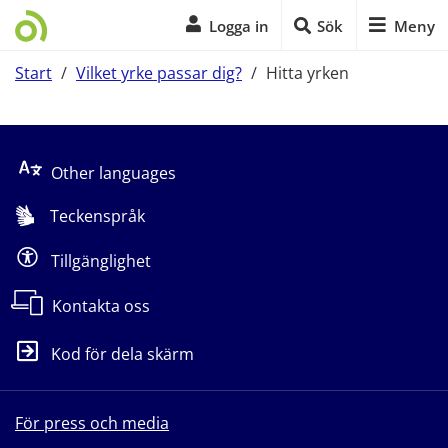
Logga in
Sök
Meny
Start
/
Vilket yrke passar dig?
/
Hitta yrken
Start på sidans huvudinnehåll
Other languages
Teckenspråk
Tillgänglighet
Kontakta oss
Kod för dela skärm
För press och media