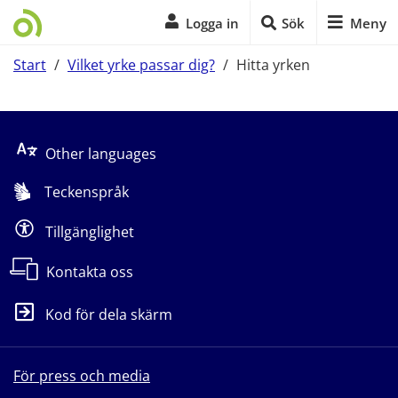
Logga in
Sök
Meny
Start
/
Vilket yrke passar dig?
/
Hitta yrken
Start på sidans huvudinnehåll
Other languages
Teckenspråk
Tillgänglighet
Kontakta oss
Kod för dela skärm
För press och media