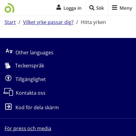
Logga in
Sök
Meny
Start
/
Vilket yrke passar dig?
/
Hitta yrken
Start på sidans huvudinnehåll
Other languages
Teckenspråk
Tillgänglighet
Kontakta oss
Kod för dela skärm
För press och media