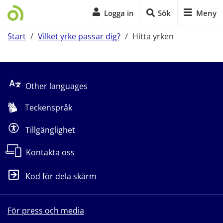
Logga in
Sök
Meny
Start
/
Vilket yrke passar dig?
/
Hitta yrken
Start på sidans huvudinnehåll
Other languages
Teckenspråk
Tillgänglighet
Kontakta oss
Kod för dela skärm
För press och media