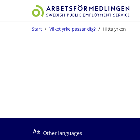
/
/
Start
Vilket yrke passar dig?
Hitta yrken
Start på sidans huvudinnehåll
Other languages