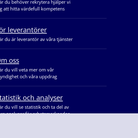
r du behöver rekrytera hjälper vi
g att hitta värdefull kompetens
ör leverantörer
r du är leverantör av våra tjänster
m oss
r du vill veta mer om vår
yndighet och våra uppdrag
tatistik och analyser
r du vill se statistik och ta del av
åra analyser för arbetsmarknaden