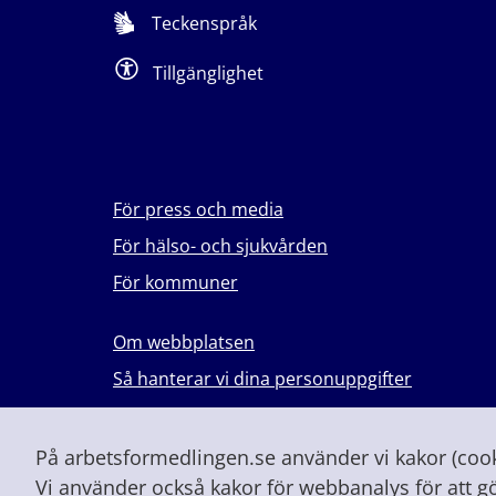
Teckenspråk
Tillgänglighet
För press och media
För hälso- och sjukvården
För kommuner
Om webbplatsen
Så hanterar vi dina personuppgifter
Lever du med våld i en nära relation?
Vid höjd beredskap och krig
På arbetsformedlingen.se använder vi kakor (cooki
Vi använder också kakor för webbanalys för att g