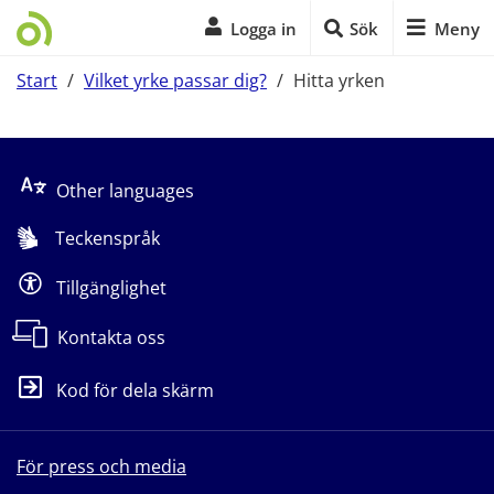
Logga in
Sök
Meny
Start
/
Vilket yrke passar dig?
/
Hitta yrken
Start på sidans huvudinnehåll
Other languages
Teckenspråk
Tillgänglighet
Kontakta oss
Kod för dela skärm
För press och media