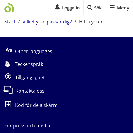
Logga in
Sök
Meny
Start
/
Vilket yrke passar dig?
/
Hitta yrken
Start på sidans huvudinnehåll
Other languages
Teckenspråk
Tillgänglighet
Kontakta oss
Kod för dela skärm
För press och media