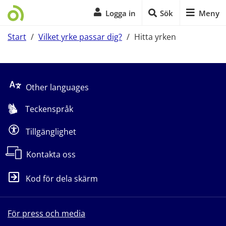
Logga in
Sök
Meny
Start
/
Vilket yrke passar dig?
/
Hitta yrken
Start på sidans huvudinnehåll
Other languages
Teckenspråk
Tillgänglighet
Kontakta oss
Kod för dela skärm
För press och media