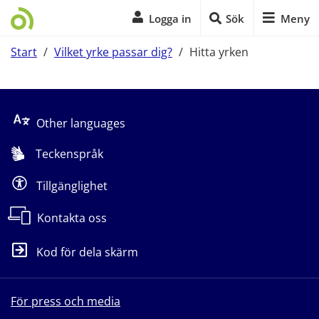
Logga in
Sök
Meny
Start
/
Vilket yrke passar dig?
/
Hitta yrken
Start på sidans huvudinnehåll
Other languages
Teckenspråk
Tillgänglighet
Kontakta oss
Kod för dela skärm
För press och media