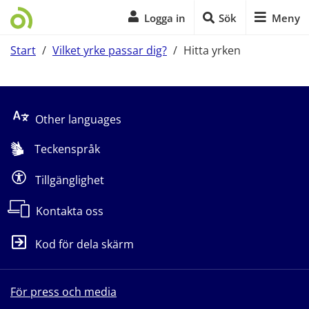
Logga in
Sök
Meny
Start
/
Vilket yrke passar dig?
/
Hitta yrken
Start på sidans huvudinnehåll
Other languages
Teckenspråk
Tillgänglighet
Kontakta oss
Kod för dela skärm
För press och media