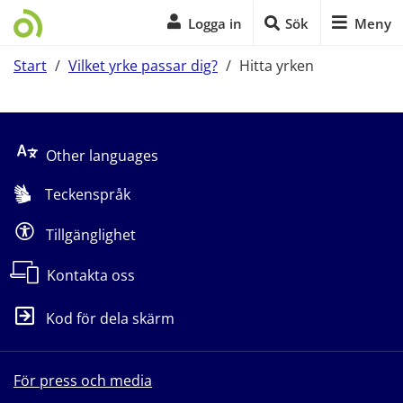
Logga in
Sök
Meny
Start
/
Vilket yrke passar dig?
/
Hitta yrken
Start på sidans huvudinnehåll
Other languages
Teckenspråk
Tillgänglighet
Kontakta oss
Kod för dela skärm
För press och media