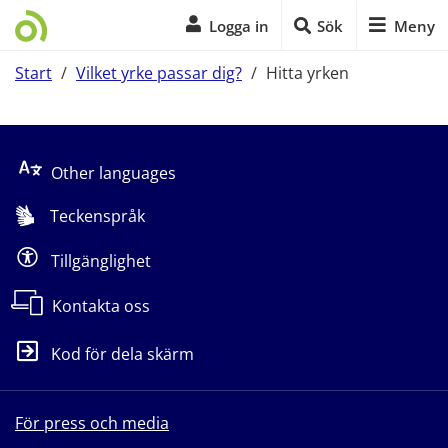
Logga in
Sök
Meny
Start
/
Vilket yrke passar dig?
/
Hitta yrken
Start på sidans huvudinnehåll
Other languages
Teckenspråk
Tillgänglighet
Kontakta oss
Kod för dela skärm
För press och media