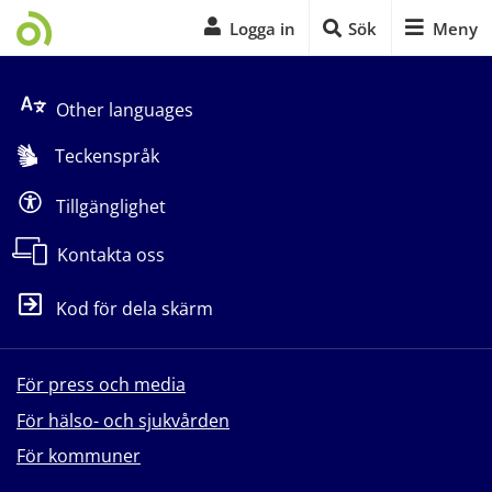
Logga in
Sök
Meny
Start på sidans huvudinnehåll
Other languages
Teckenspråk
Tillgänglighet
Kontakta oss
Kod för dela skärm
För press och media
För hälso- och sjukvården
För kommuner