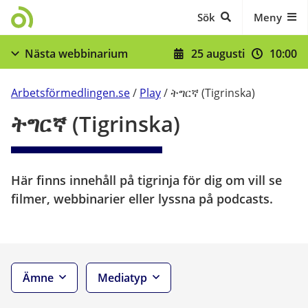
Gå till innehåll
Sök
Meny
25 augusti
10:00
Nästa webbinarium
När du skrivit in dig - stöd och skyldigheter
Arbetsförmedlingen.se
/
Play
/
ትግርኛ (Tigrinska)
Visa fler
ትግርኛ (Tigrinska)
Här finns innehåll på tigrinja för dig om vill se 
filmer, webbinarier eller lyssna på podcasts.
Ämne
Mediatyp