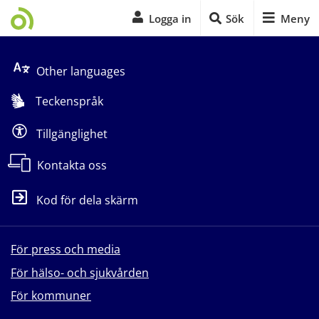
Logga in
Sök
Meny
Start på sidans huvudinnehåll
Other languages
Teckenspråk
Tillgänglighet
Kontakta oss
Kod för dela skärm
För press och media
För hälso- och sjukvården
För kommuner