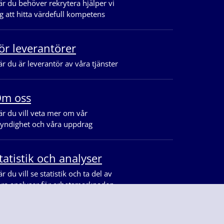
r du behöver rekrytera hjälper vi
g att hitta värdefull kompetens
ör leverantörer
r du är leverantör av våra tjänster
m oss
r du vill veta mer om vår
yndighet och våra uppdrag
tatistik och analyser
r du vill se statistik och ta del av
åra analyser för arbetsmarknaden