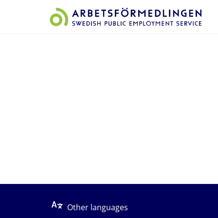
Start på sidans huvudinnehåll
Other languages