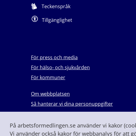
Teckenspråk
Tillgänglighet
För press och media
För hälso- och sjukvården
För kommuner
Om webbplatsen
Så hanterar vi dina personuppgifter
Lever du med våld i en nära relation?
Vid höjd beredskap och krig
På arbetsformedlingen.se använder vi kakor (cooki
Vi använder också kakor för webbanalys för att g