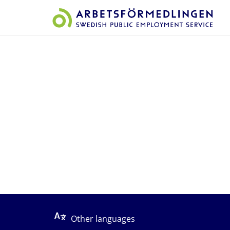
Start på sidans huvudinnehåll
Other languages