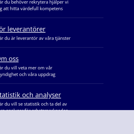
r du behöver rekrytera hjälper vi
g att hitta värdefull kompetens
ör leverantörer
r du är leverantör av våra tjänster
m oss
r du vill veta mer om vår
yndighet och våra uppdrag
tatistik och analyser
r du vill se statistik och ta del av
åra analyser för arbetsmarknaden