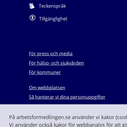
Teckenspråk
Tillgänglighet
För press och media
För hälso- och sjukvården
För kommuner
Om webbplatsen
Så hanterar vi dina personuppgifter
Lever du med våld i en nära relation?
Vid höjd beredskap och krig
På arbetsformedlingen.se använder vi kakor (cooki
Vi använder också kakor för webbanalys för att g