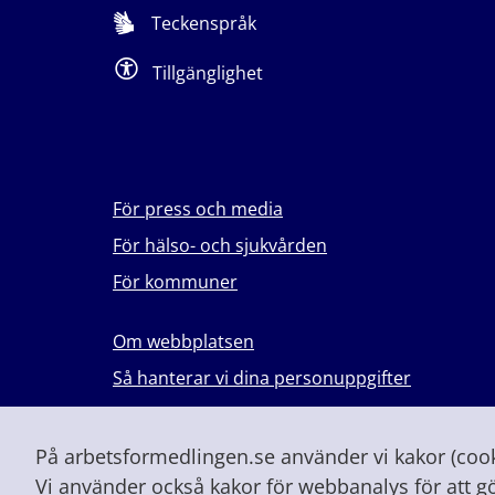
Teckenspråk
Tillgänglighet
För press och media
För hälso- och sjukvården
För kommuner
Om webbplatsen
Så hanterar vi dina personuppgifter
Lever du med våld i en nära relation?
Vid höjd beredskap och krig
På arbetsformedlingen.se använder vi kakor (cooki
Vi använder också kakor för webbanalys för att g