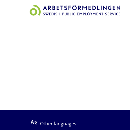
Start på sidans huvudinnehåll
Other languages