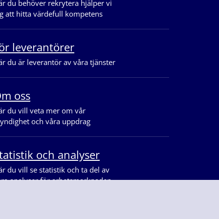
r du behöver rekrytera hjälper vi
g att hitta värdefull kompetens
ör leverantörer
r du är leverantör av våra tjänster
m oss
r du vill veta mer om vår
yndighet och våra uppdrag
tatistik och analyser
r du vill se statistik och ta del av
åra analyser för arbetsmarknaden