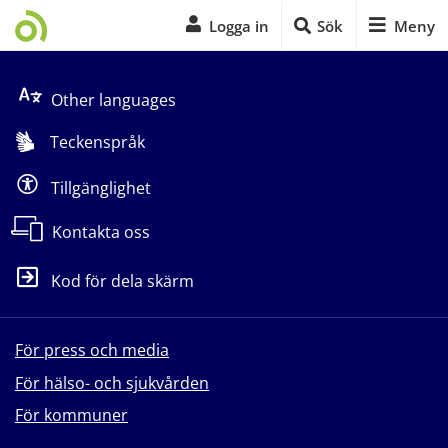
Logga in
Sök
Meny
Start på sidans huvudinnehåll
Other languages
Teckenspråk
Tillgänglighet
Kontakta oss
Kod för dela skärm
För press och media
För hälso- och sjukvården
För kommuner