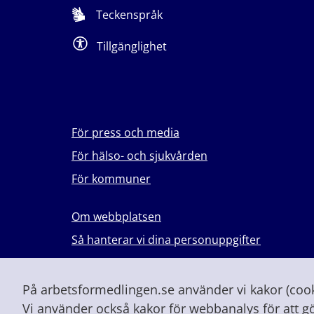
Teckenspråk
Tillgänglighet
För press och media
För hälso- och sjukvården
För kommuner
Om webbplatsen
Så hanterar vi dina personuppgifter
Lever du med våld i en nära relation?
Vid höjd beredskap och krig
På arbetsformedlingen.se använder vi kakor (cooki
Vi använder också kakor för webbanalys för att g