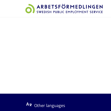
Start på sidans huvudinnehåll
Other languages