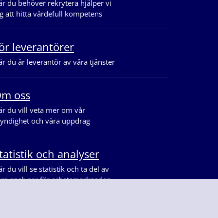
r du behöver rekrytera hjälper vi
g att hitta värdefull kompetens
ör leverantörer
r du är leverantör av våra tjänster
m oss
r du vill veta mer om vår
yndighet och våra uppdrag
tatistik och analyser
r du vill se statistik och ta del av
åra analyser för arbetsmarknaden