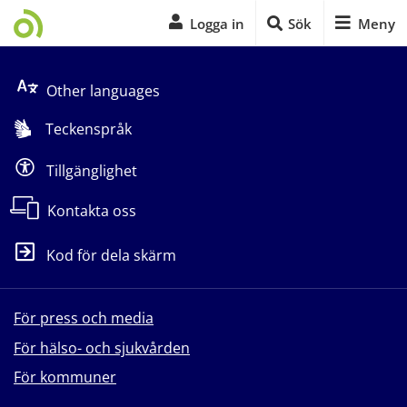
Logga in
Sök
Meny
Start på sidans huvudinnehåll
Other languages
Teckenspråk
Tillgänglighet
Kontakta oss
Kod för dela skärm
För press och media
För hälso- och sjukvården
För kommuner