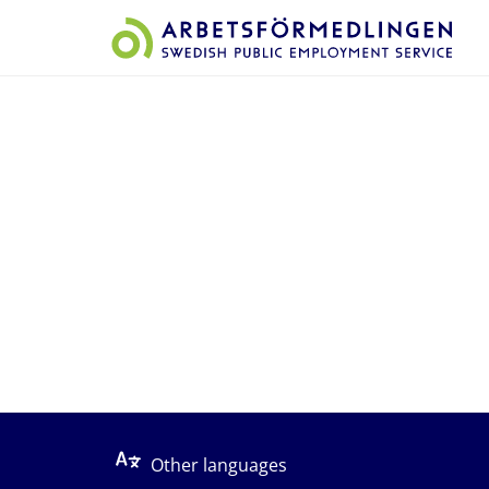
Start på sidans huvudinnehåll
Other languages