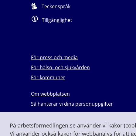
Teckenspråk
Tillgänglighet
För press och media
För hälso- och sjukvården
För kommuner
Om webbplatsen
Så hanterar vi dina personuppgifter
Lever du med våld i en nära relation?
Vid höjd beredskap och krig
På arbetsformedlingen.se använder vi kakor (cooki
Vi använder också kakor för webbanalys för att g