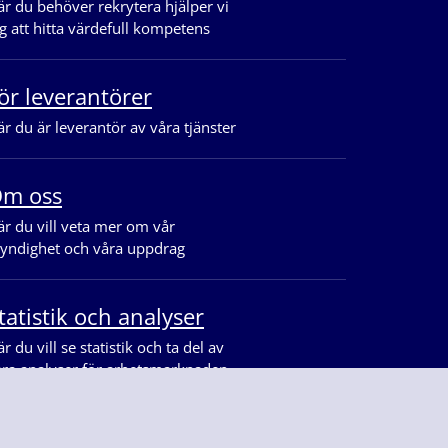
r du behöver rekrytera hjälper vi
g att hitta värdefull kompetens
ör leverantörer
r du är leverantör av våra tjänster
m oss
r du vill veta mer om vår
yndighet och våra uppdrag
tatistik och analyser
r du vill se statistik och ta del av
åra analyser för arbetsmarknaden