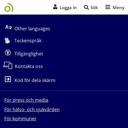
Logga in
Sök
Meny
Start på sidans huvudinnehåll
Other languages
Teckenspråk
Tillgänglighet
Kontakta oss
Kod för dela skärm
För press och media
För hälso- och sjukvården
För kommuner